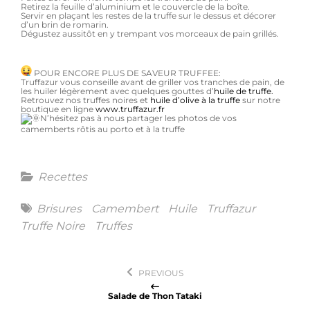
Retirez la feuille d’aluminium et le couvercle de la boîte.
Servir en plaçant les restes de la truffe sur le dessus et décorer
d’un brin de romarin.
Dégustez aussitôt en y trempant vos morceaux de pain grillés.
POUR ENCORE PLUS DE SAVEUR TRUFFEE:
Truffazur vous conseille avant de griller vos tranches de pain, de
les huiler légèrement avec quelques gouttes d’
huile de truffe.
Retrouvez nos truffes noires et
huile d’olive à la truffe
sur notre
boutique en ligne
www.truffazur.fr
N’hésitez pas à nous partager les photos de vos
camemberts rôtis au porto et à la truffe
Categories
Recettes
Tags
Brisures
Camembert
Huile
Truffazur
Truffe Noire
Truffes
Navigation
PREVIOUS
de
Salade de Thon Tataki