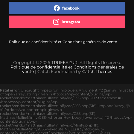
facebook
instagram
Politique de confidentialité et Conditions générales de vente
Copyright © 2026
TRUFFAZUR
. All Rights Reserved.
Politique de confidentialité et Conditions générales de
vente
| Catch Foodmania by
Catch Themes
Fatal error
: Uncaught TypeError: implode(): Argument #2 ($array) must be
of type ?array, string given in /htdocs/wp-content/plugins/wp-
rocket/vendor/matthiasmullie/minify/src/CSS.php:518 Stack trace: #0
/htdocs/wp-content/plugins/wp-
rocket/vendor/matthiasmullie/minify/src/CSS.php(518): implode(Array, '|')
#1 /htdocs/wp-content/plugins/wp-
rocket/vendor/matthiasmullie/minify/src/CSS.php(311):
MatthiasMullie\Minify\CSS->shortenHex('body{}.overlay-...') #2 /htdocs/wp-
content/plugins/wp-
rocket/vendor/matthiasmullie/minify/src/Minify.php(111):
MatthiasMullie\Minify\CSS->execute(NULL) #3 /htdocs/wp-
content/plugins/wp-rocket/inc/classes/optimization/CSS/class-