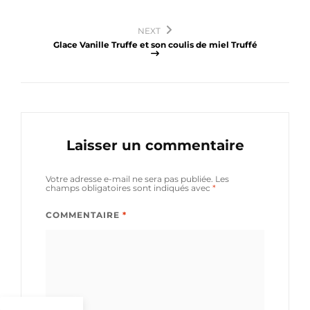
l’article
NEXT
Glace Vanille Truffe et son coulis de miel Truffé
Laisser un commentaire
Votre adresse e-mail ne sera pas publiée.
Les
champs obligatoires sont indiqués avec
*
COMMENTAIRE
*