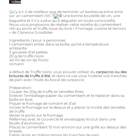
Qu’y a-t-il de meilleur que de terminer un barbecue entre amis
sur un camembert rôti ?
une bonne bouteille de vin, une
baguette et il n’y a plus qu’à déguster en toute convivialité.
Nous vous proposons de réaliser cette recette du camembert
rôti au porto et truffe issue du livre « Fromage, cuisine et terroirs
» de Clarence Grosdidier
Ingrédients / pour 4 personnes:
1 camembert entier dans sa boîte, porté à température
ambiante
3 gousses d’ail pelées
20 g de truffe noire
40 ml de vin de Porto
romarin
à défaut de Truffe noire, vous pouvez utiliser du
carpaccio ou des
brisures de truffe d été
, et dans ce cas vous huilerez vos tranches
de pain avec l huile du bocal de carpaccio
Préparation:
Couper les 20g de truffe en lamelles fines.
Enlever l’emballage papier du camembert et le replacer dans sa
boîte en bois.
Piquer le fromage de romarin et d’ail
Inciser le fromage sur le dessus et y placer la moitié des lamelles
de truffe.
Verser le porto sur le fromage.
Refermez avec le couvercle et enveloppez le tout dans une
feuille d’aluminium.
Placez le camembert 10 min environ sur une grille au-dessus des
braises.
Faites dorer en même temps les tranches de pain.