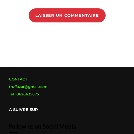
CONTACT
truffazur@gmail.com
Tel : 0626635675
A SUIVRE SUR
Follow us on Social Media