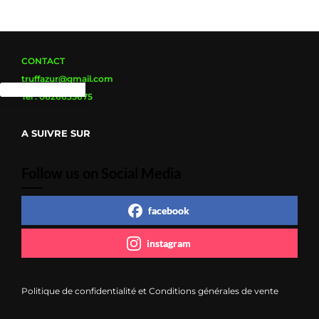
choisies
choisies
sur
sur
la
la
page
page
du
du
produit
produit
CONTACT
truffazur@gmail.com
Tel : 0626635675
A SUIVRE SUR
Follow us on Social Media
facebook
instagram
Politique de confidentialité et Conditions générales de vente