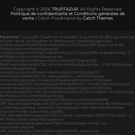
Copyright © 2026
TRUFFAZUR
. All Rights Reserved.
Politique de confidentialité et Conditions générales de
vente
| Catch Foodmania by
Catch Themes
Fatal error
: Uncaught TypeError: implode(): Argument #2 ($array) must be
of type ?array, string given in /htdocs/wp-content/plugins/wp-
rocket/vendor/matthiasmullie/minify/src/CSS.php:518 Stack trace: #0
/htdocs/wp-content/plugins/wp-
rocket/vendor/matthiasmullie/minify/src/CSS.php(518): implode(Array, '|')
#1 /htdocs/wp-content/plugins/wp-
rocket/vendor/matthiasmullie/minify/src/CSS.php(311):
MatthiasMullie\Minify\CSS->shortenHex('body{}.overlay-...') #2 /htdocs/wp-
content/plugins/wp-
rocket/vendor/matthiasmullie/minify/src/Minify.php(111):
MatthiasMullie\Minify\CSS->execute(NULL) #3 /htdocs/wp-
content/plugins/wp-rocket/inc/classes/optimization/CSS/class-
combine.php(201): MatthiasMullie\Minify\Minify->minify() #4 /htdocs/wp-
content/plugins/wp-rocket/inc/classes/optimization/CSS/class-
combine.php(150): WP_Rocket\Optimization\CSS\Combine->minify(Array)
#5 /htdocs/wp-content/plugins/wp-
rocket/inc/classes/optimization/CSS/class-combine.php(108):
WP_Rocket\Optimization\CSS\Combine->combine(Array) #6 /htdocs/wp-
content/plugins/wp-rocket/inc/classes/subscriber/Optimization/class-
abstract-minify-subscriber.php(85):
WP_Rocket\Optimization\CSS\Combine->optimize('<!DOCTYPE html>...')
#7 /htdocs/wp-content/plugins/wp-
rocket/inc/classes/subscriber/Optimization/class-minify-css-
subscriber.php(44):
WP_Rocket\Subscriber\Optimization\Minify_Subscriber-
>optimize('<!DOCTYPE html>...') #8 /htdocs/wp-includes/class-wp-