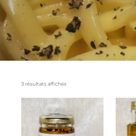
Trié
3 résultats affichés
par
prix
croissant