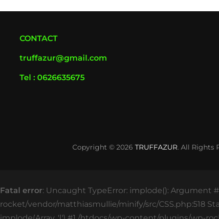
CONTACT
truffazur@gmail.com
Tel : 0626635675
Copyright © 2026
TRUFFAZUR
. All Rights
Fatal error
: Uncaught TypeError: implode(): Argument #2
rocket/vendor/matthiasmullie/minify/src/CSS.php:518 St
implode(Array, '|') #1 /htdocs/wp-content/plugins/wp-roc