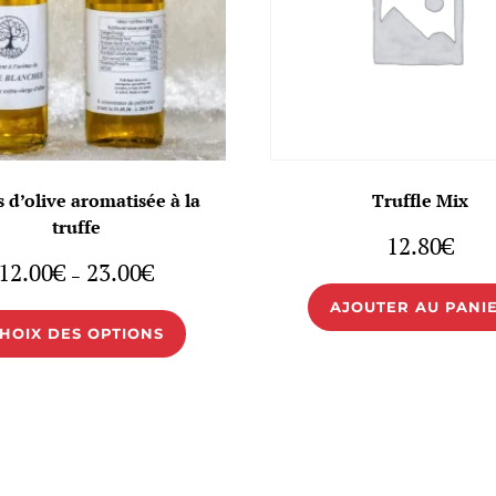
s d’olive aromatisée à la
Truffle Mix
truffe
12.80
€
Plage
12.00
€
23.00
€
–
de
prix :
AJOUTER AU PANI
Ce
12.00€
HOIX DES OPTIONS
produit
à
23.00€
a
plusieurs
variations.
Les
options