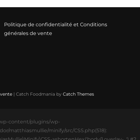
Politique de confidentialité et Conditions
générales de vente
 vente
| Catch Foodmania by
Catch Themes
s/wp-content/plugins/wp-
or/matthiasmullie/minify/src/CSS.php(518):
asMullie\Minify\CSS->shortenHex('body{}.overlay-...') #2