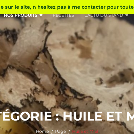
 sur le site, n hesitez pas à me contacter pour tout
NOS PRODUITS
RECETTES
L’ACTU DU STAND
ÉGORIE :
HUILE ET 
Home
Page
Huile et Miel