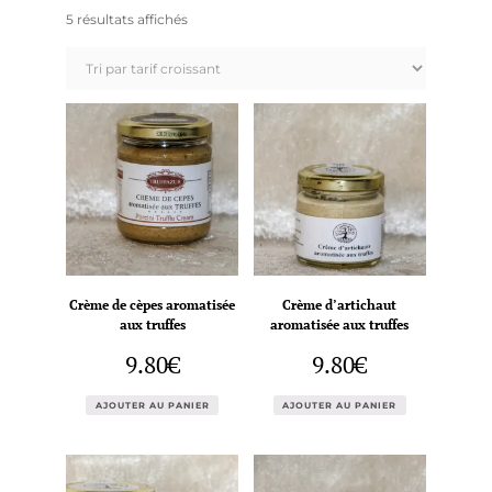
Trié
5 résultats affichés
par
prix
croissant
Crème de cèpes aromatisée
Crème d’artichaut
aux truffes
aromatisée aux truffes
9.80
€
9.80
€
AJOUTER AU PANIER
AJOUTER AU PANIER