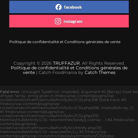
facebook
instagram
Politique de confidentialité et Conditions générales de vente
Copyright © 2026
TRUFFAZUR
. All Rights Reserved.
Politique de confidentialité et Conditions générales de
vente
| Catch Foodmania by
Catch Themes
Fatal error
: Uncaught TypeError: implode(): Argument #2 ($array) must be
of type ?array, string given in /htdocs/wp-content/plugins/wp-
rocket/vendor/matthiasmullie/minify/src/CSS.php:518 Stack trace: #0
/htdocs/wp-content/plugins/wp-
rocket/vendor/matthiasmullie/minify/src/CSS.php(518): implode(Array, '|')
#1 /htdocs/wp-content/plugins/wp-
rocket/vendor/matthiasmullie/minify/src/CSS.php(311):
MatthiasMullie\Minify\CSS->shortenHex('body{}.overlay-...') #2 /htdocs/wp-
content/plugins/wp-
rocket/vendor/matthiasmullie/minify/src/Minify.php(111):
MatthiasMullie\Minify\CSS->execute(NULL) #3 /htdocs/wp-
content/plugins/wp-rocket/inc/classes/optimization/CSS/class-