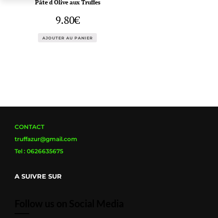
Pâte d Olive aux Truffes
9.80
€
AJOUTER AU PANIER
CONTACT
truffazur@gmail.com
Tel : 0626635675
A SUIVRE SUR
Follow us on Social Media