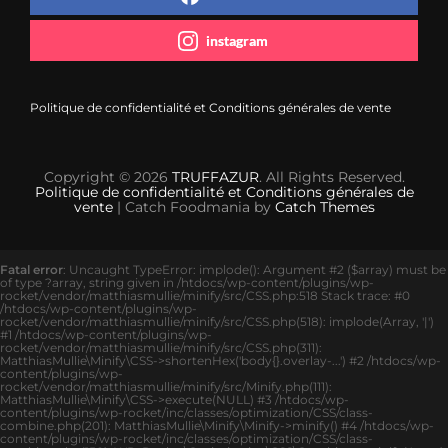
instagram
Politique de confidentialité et Conditions générales de vente
Copyright © 2026
TRUFFAZUR
. All Rights Reserved.
Politique de confidentialité et Conditions générales de
vente
| Catch Foodmania by
Catch Themes
Fatal error
: Uncaught TypeError: implode(): Argument #2 ($array) must be
of type ?array, string given in /htdocs/wp-content/plugins/wp-
rocket/vendor/matthiasmullie/minify/src/CSS.php:518 Stack trace: #0
/htdocs/wp-content/plugins/wp-
rocket/vendor/matthiasmullie/minify/src/CSS.php(518): implode(Array, '|')
#1 /htdocs/wp-content/plugins/wp-
rocket/vendor/matthiasmullie/minify/src/CSS.php(311):
MatthiasMullie\Minify\CSS->shortenHex('body{}.overlay-...') #2 /htdocs/wp-
content/plugins/wp-
rocket/vendor/matthiasmullie/minify/src/Minify.php(111):
MatthiasMullie\Minify\CSS->execute(NULL) #3 /htdocs/wp-
content/plugins/wp-rocket/inc/classes/optimization/CSS/class-
combine.php(201): MatthiasMullie\Minify\Minify->minify() #4 /htdocs/wp-
content/plugins/wp-rocket/inc/classes/optimization/CSS/class-