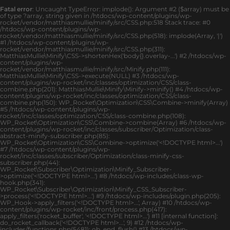
Fatal error
: Uncaught TypeError: implode(): Argument #2 ($array) must be
of type ?array, string given in /htdocs/wp-content/plugins/wp-
rocket/vendor/matthiasmullie/minify/src/CSS.php:518 Stack trace: #0
/htdocs/wp-content/plugins/wp-
rocket/vendor/matthiasmullie/minify/src/CSS.php(518): implode(Array, '|')
#1 /htdocs/wp-content/plugins/wp-
rocket/vendor/matthiasmullie/minify/src/CSS.php(311):
MatthiasMullie\Minify\CSS->shortenHex('body{}.overlay-...') #2 /htdocs/wp-
content/plugins/wp-
rocket/vendor/matthiasmullie/minify/src/Minify.php(111):
MatthiasMullie\Minify\CSS->execute(NULL) #3 /htdocs/wp-
content/plugins/wp-rocket/inc/classes/optimization/CSS/class-
combine.php(201): MatthiasMullie\Minify\Minify->minify() #4 /htdocs/wp-
content/plugins/wp-rocket/inc/classes/optimization/CSS/class-
combine.php(150): WP_Rocket\Optimization\CSS\Combine->minify(Array)
#5 /htdocs/wp-content/plugins/wp-
rocket/inc/classes/optimization/CSS/class-combine.php(108):
WP_Rocket\Optimization\CSS\Combine->combine(Array) #6 /htdocs/wp-
content/plugins/wp-rocket/inc/classes/subscriber/Optimization/class-
abstract-minify-subscriber.php(85):
WP_Rocket\Optimization\CSS\Combine->optimize('<!DOCTYPE html>...')
#7 /htdocs/wp-content/plugins/wp-
rocket/inc/classes/subscriber/Optimization/class-minify-css-
subscriber.php(44):
WP_Rocket\Subscriber\Optimization\Minify_Subscriber-
>optimize('<!DOCTYPE html>...') #8 /htdocs/wp-includes/class-wp-
hook.php(341):
WP_Rocket\Subscriber\Optimization\Minify_CSS_Subscriber-
>process('<!DOCTYPE html>...') #9 /htdocs/wp-includes/plugin.php(205):
WP_Hook->apply_filters('<!DOCTYPE html>...', Array) #10 /htdocs/wp-
content/plugins/wp-rocket/inc/front/process.php(417):
apply_filters('rocket_buffer', '<!DOCTYPE html>...') #11 [internal function]:
do_rocket_callback('<!DOCTYPE html>...', 9) #12 /htdocs/wp-
includes/functions.php(5481): ob_end_flush() #13 /htdocs/wp-