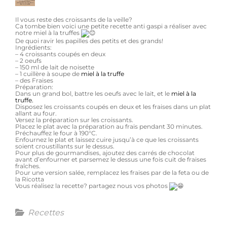
Il vous reste des croissants de la veille?
Ca tombe bien voici une petite recette anti gaspi a réaliser avec
notre miel à la truffes
De quoi ravir les papilles des petits et des grands!
Ingrédients:
– 4 croissants coupés en deux
– 2 oeufs
– 150 ml de lait de noisette
– 1 cuillère à soupe de
miel à la truffe
– des Fraises
Préparation:
Dans un grand bol, battre les oeufs avec le lait, et le
miel à la
truffe.
Disposez les croissants coupés en deux et les fraises dans un plat
allant au four.
Versez la préparation sur les croissants.
Placez le plat avec la préparation au frais pendant 30 minutes.
Préchauffez le four à 190°C.
Enfournez le plat et laissez cuire jusqu’à ce que les croissants
soient croustillants sur le dessus.
Pour plus de gourmandises, ajoutez des carrés de chocolat
avant d’enfourner et parsemez le dessus une fois cuit de fraises
fraîches.
Pour une version salée, remplacez les fraises par de la feta ou de
la Ricotta
Vous réalisez la recette? partagez nous vos photos
Categories
Recettes