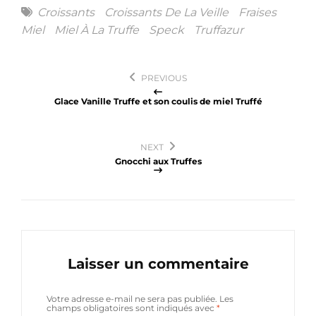
Tags
Croissants
Croissants De La Veille
Fraises
Miel
Miel À La Truffe
Speck
Truffazur
Navigation
PREVIOUS
de
Glace Vanille Truffe et son coulis de miel Truffé
l’article
NEXT
Gnocchi aux Truffes
Laisser un commentaire
Votre adresse e-mail ne sera pas publiée.
Les
champs obligatoires sont indiqués avec
*