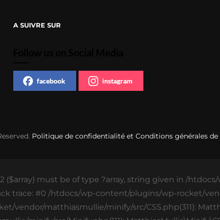
A SUIVRE SUR
Follow us on Social Media
facebook
instagram
 Reserved.
Politique de confidentialité et Conditions générales de
 ($array) must be of type ?array, string given in /htdoc
ack trace: #0 /htdocs/wp-content/plugins/wp-rocket/vend
ket/vendor/matthiasmullie/minify/src/CSS.php(311): Matthi