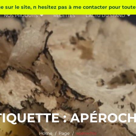
 sur le site, n hesitez pas à me contacter pour tout
NOS PRODUITS
RECETTES
L’ACTU DU STAND
TIQUETTE :
APÉROCH
Home
Page
apérochic