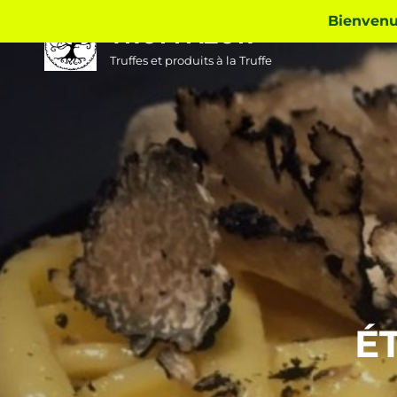
Skip
Bienvenue
TRUFFAZUR
to
content
Truffes et produits à la Truffe
É