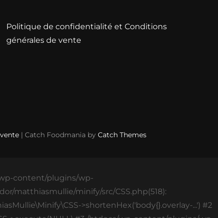
Politique de confidentialité et Conditions
générales de vente
 vente
| Catch Foodmania by
Catch Themes
s/wp-content/plugins/wp-
or/matthiasmullie/minify/src/CSS.php(518):
asMullie\Minify\CSS->shortenHex('body{}.overlay-...') #2