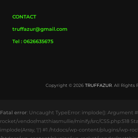
CONTACT
truffazur@gmail.com
Tel : 0626635675
Copyright © 2026
TRUFFAZUR
. All Rights
Fatal error
: Uncaught TypeError: implode(): Argument #2
rocket/vendor/matthiasmullie/minify/src/CSS.php:518 St
implode(Array, '|') #1 /htdocs/wp-content/plugins/wp-roc