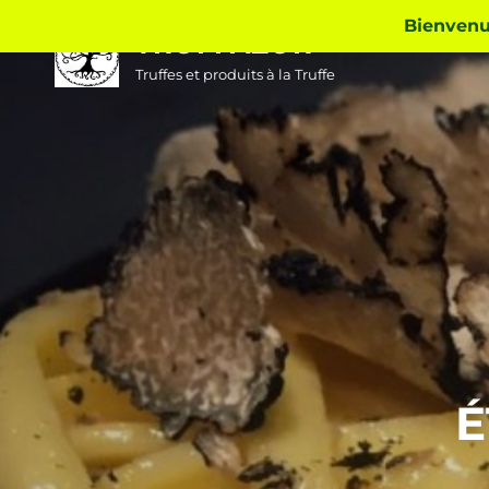
Skip
Bienvenue
TRUFFAZUR
to
content
Truffes et produits à la Truffe
É