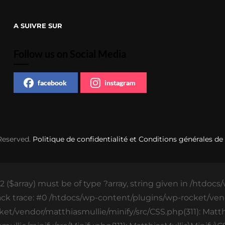
A SUIVRE SUR
Follow us on Social Media
facebook
instagram
 Reserved.
Politique de confidentialité et Conditions générales de
 ($array) must be of type ?array, string given in /htdoc
ack trace: #0 /htdocs/wp-content/plugins/wp-rocket/vend
ket/vendor/matthiasmullie/minify/src/CSS.php(311): Matthi