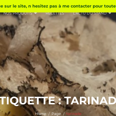
 sur le site, n hesitez pas à me contacter pour tout
NOS PRODUITS
RECETTES
L’ACTU DU STAND
TIQUETTE :
TARINA
Home
Page
tarinade