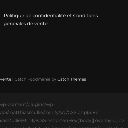
Politique de confidentialité et Conditions
générales de vente
 vente
| Catch Foodmania by
Catch Themes
s/wp-content/plugins/wp-
or/matthiasmullie/minify/src/CSS.php(518):
asMullie\Minify\CSS->shortenHex('body{}.overlay-...') #2