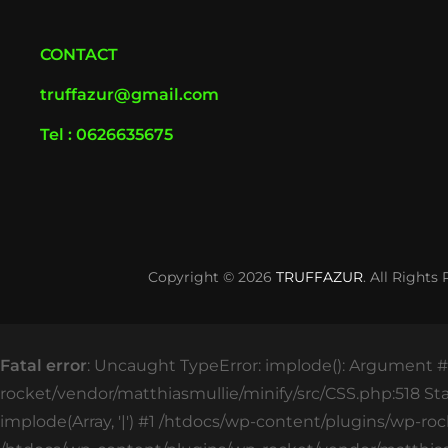
CONTACT
truffazur@gmail.com
Tel : 0626635675
Copyright © 2026
TRUFFAZUR
. All Rights
Fatal error
: Uncaught TypeError: implode(): Argument #2
rocket/vendor/matthiasmullie/minify/src/CSS.php:518 St
implode(Array, '|') #1 /htdocs/wp-content/plugins/wp-roc