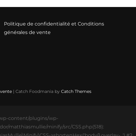
Politique de confidentialité et Conditions
générales de vente
 vente
| Catch Foodmania by
Catch Themes
s/wp-content/plugins/wp-
or/matthiasmullie/minify/src/CSS.php(518):
asMullie\Minify\CSS->shortenHex('body{}.overlay-...') #2