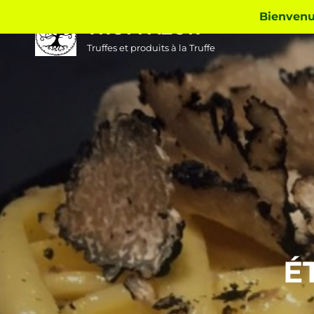
Skip
Bienvenue
TRUFFAZUR
to
content
Truffes et produits à la Truffe
É