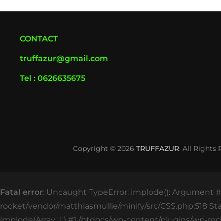
CONTACT
truffazur@gmail.com
Tel : 0626635675
Copyright © 2026
TRUFFAZUR
. All Rights
Fatal error
: Uncaught TypeError: implode(): Argument #2
rocket/vendor/matthiasmullie/minify/src/CSS.php:518 St
implode(Array, '|') #1 /htdocs/wp-content/plugins/wp-roc