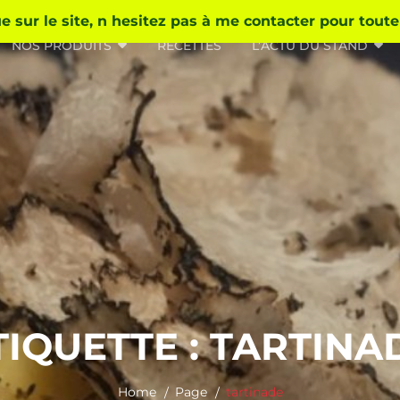
 sur le site, n hesitez pas à me contacter pour tout
NOS PRODUITS
RECETTES
L’ACTU DU STAND
TIQUETTE :
TARTINA
Home
Page
tartinade