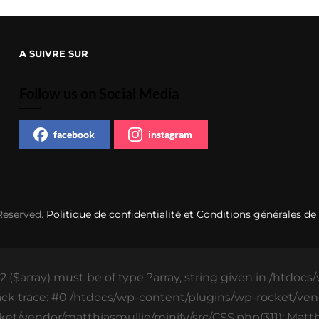
A SUIVRE SUR
Follow us on Social Media
facebook
instagram
 Reserved.
Politique de confidentialité et Conditions générales de
 ($array) must be of type ?array, string given in /htdoc
ack trace: #0 /htdocs/wp-content/plugins/wp-rocket/vend
ket/vendor/matthiasmullie/minify/src/CSS.php(311): Matthi