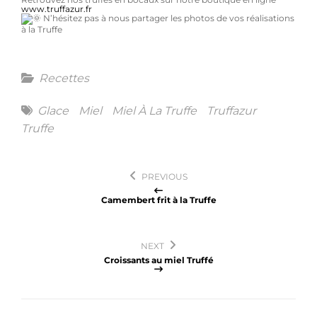
www.truffazur.fr
N’hésitez pas à nous partager les photos de vos réalisations
à la Truffe
Categories
Recettes
Tags
Glace
Miel
Miel À La Truffe
Truffazur
Truffe
Navigation
PREVIOUS
de
Camembert frit à la Truffe
l’article
NEXT
Croissants au miel Truffé