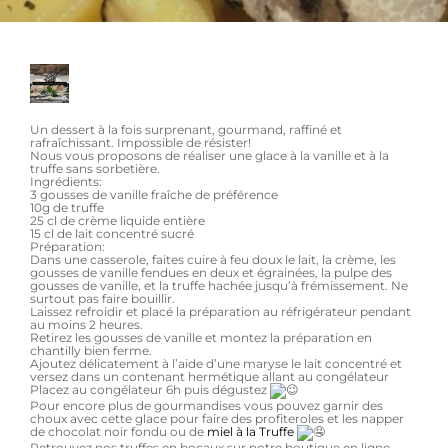
Un dessert à la fois surprenant, gourmand, raffiné et
rafraîchissant. Impossible de résister!
Nous vous proposons de réaliser une glace à la vanille et à la
truffe sans sorbetière.
Ingrédients:
3 gousses de vanille fraîche de préférence
10g de truffe
25 cl de crème liquide entière
15 cl de lait concentré sucré
Préparation:
Dans une casserole, faites cuire à feu doux le lait, la crème, les
gousses de vanille fendues en deux et égrainées, la pulpe des
gousses de vanille, et la truffe hachée jusqu’à frémissement. Ne
surtout pas faire bouillir.
Laissez refroidir et placé la préparation au réfrigérateur pendant
au moins 2 heures.
Retirez les gousses de vanille et montez la préparation en
chantilly bien ferme.
Ajoutez délicatement à l’aide d’une maryse le lait concentré et
versez dans un contenant hermétique allant au congélateur
Placez au congélateur 6h puis dégustez
Pour encore plus de gourmandises vous pouvez garnir des
choux avec cette glace pour faire des profiteroles et les napper
de chocolat noir fondu ou de
miel à la Truffe
Retrouvez nos truffes en bocaux sur notre boutique en ligne