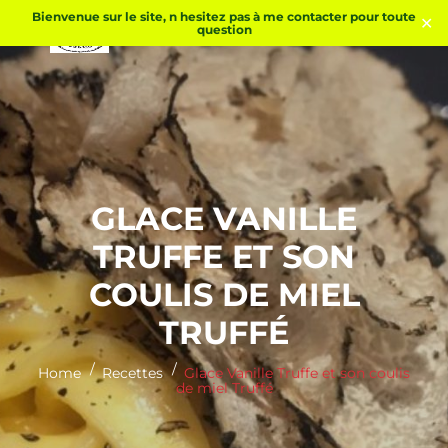
Skip
Bienvenue sur le site, n hesitez pas à me contacter pour toute
to
✕
question
content
GLACE VANILLE
TRUFFE ET SON
COULIS DE MIEL
TRUFFÉ
Home
Recettes
Glace Vanille Truffe et son coulis
de miel Truffé