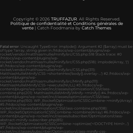
Copyright © 2026
TRUFFAZUR
. All Rights Reserved.
Politique de confidentialité et Conditions générales de
vente
| Catch Foodmania by
Catch Themes
Fatal error
: Uncaught TypeError: implode(): Argument #2 ($array) must be
of type ?array, string given in /htdocs/wp-content/plugins/wp-
rocket/vendor/matthiasmullie/minify/src/CSS.php:518 Stack trace: #0
/htdocs/wp-content/plugins/wp-
rocket/vendor/matthiasmullie/minify/src/CSS.php(518): implode(Array, '|')
#1 /htdocs/wp-content/plugins/wp-
rocket/vendor/matthiasmullie/minify/src/CSS.php(311):
MatthiasMullie\Minify\CSS->shortenHex('body{}.overlay-...') #2 /htdocs/wp-
content/plugins/wp-
rocket/vendor/matthiasmullie/minify/src/Minify.php(111):
MatthiasMullie\Minify\CSS->execute(NULL) #3 /htdocs/wp-
content/plugins/wp-rocket/inc/classes/optimization/CSS/class-
combine.php(201): MatthiasMullie\Minify\Minify->minify() #4 /htdocs/wp-
content/plugins/wp-rocket/inc/classes/optimization/CSS/class-
combine.php(150): WP_Rocket\Optimization\CSS\Combine->minify(Array)
#5 /htdocs/wp-content/plugins/wp-
rocket/inc/classes/optimization/CSS/class-combine.php(108):
WP_Rocket\Optimization\CSS\Combine->combine(Array) #6 /htdocs/wp-
content/plugins/wp-rocket/inc/classes/subscriber/Optimization/class-
abstract-minify-subscriber.php(85):
WP_Rocket\Optimization\CSS\Combine->optimize('<!DOCTYPE html>...')
#7 /htdocs/wp-content/plugins/wp-
rocket/inc/classes/subscriber/Optimization/class-minify-css-