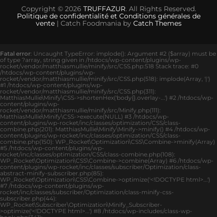
Copyright © 2026
TRUFFAZUR
. All Rights Reserved.
Politique de confidentialité et Conditions générales de
vente
| Catch Foodmania by
Catch Themes
Fatal error
: Uncaught TypeError: implode(): Argument #2 ($array) must be
of type ?array, string given in /htdocs/wp-content/plugins/wp-
rocket/vendor/matthiasmullie/minify/src/CSS.php:518 Stack trace: #0
/htdocs/wp-content/plugins/wp-
rocket/vendor/matthiasmullie/minify/src/CSS.php(518): implode(Array, '|')
#1 /htdocs/wp-content/plugins/wp-
rocket/vendor/matthiasmullie/minify/src/CSS.php(311):
MatthiasMullie\Minify\CSS->shortenHex('body{}.overlay-...') #2 /htdocs/wp-
content/plugins/wp-
rocket/vendor/matthiasmullie/minify/src/Minify.php(111):
MatthiasMullie\Minify\CSS->execute(NULL) #3 /htdocs/wp-
content/plugins/wp-rocket/inc/classes/optimization/CSS/class-
combine.php(201): MatthiasMullie\Minify\Minify->minify() #4 /htdocs/wp-
content/plugins/wp-rocket/inc/classes/optimization/CSS/class-
combine.php(150): WP_Rocket\Optimization\CSS\Combine->minify(Array)
#5 /htdocs/wp-content/plugins/wp-
rocket/inc/classes/optimization/CSS/class-combine.php(108):
WP_Rocket\Optimization\CSS\Combine->combine(Array) #6 /htdocs/wp-
content/plugins/wp-rocket/inc/classes/subscriber/Optimization/class-
abstract-minify-subscriber.php(85):
WP_Rocket\Optimization\CSS\Combine->optimize('<!DOCTYPE html>...')
#7 /htdocs/wp-content/plugins/wp-
rocket/inc/classes/subscriber/Optimization/class-minify-css-
subscriber.php(44):
WP_Rocket\Subscriber\Optimization\Minify_Subscriber-
>optimize('<!DOCTYPE html>...') #8 /htdocs/wp-includes/class-wp-