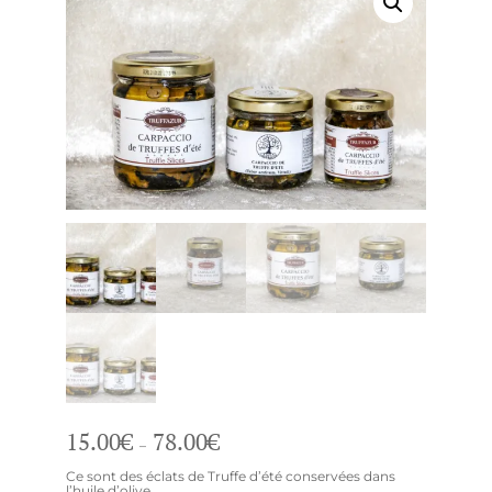
Plage
15.00
€
78.00
€
–
de
prix :
15.00€
Ce sont des éclats de Truffe d’été conservées dans
à
l’huile d’olive.