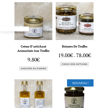
Crème D’artichaut
Brisures De Truffes
Aromatisée Aux Truffes
Plage
19.00
€
78.00
€
–
de
9.80
€
prix :
Ce
19.00€
produit
CHOIX DES OPTIONS
à
a
78.00€
AJOUTER AU PANIER
plusieurs
variations.
Les
options
NOUVEAU !
peuvent
être
choisies
sur
la
page
du
produit