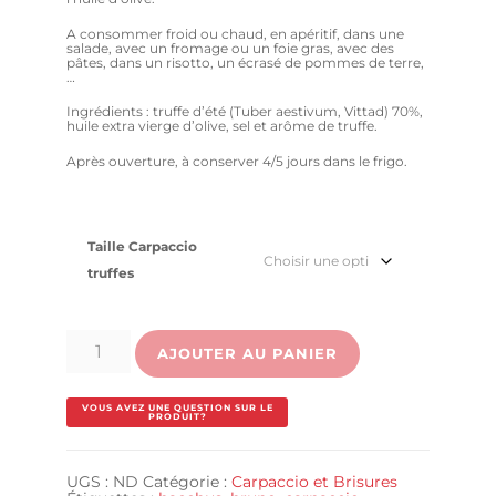
78.00€
A consommer froid ou chaud, en apéritif, dans une
salade, avec un fromage ou un foie gras, avec des
pâtes, dans un risotto, un écrasé de pommes de terre,
…
Ingrédients : truffe d’été (Tuber aestivum, Vittad) 70%,
huile extra vierge d’olive, sel et arôme de truffe.
Après ouverture, à conserver 4/5 jours dans le frigo.
Taille Carpaccio
truffes
quantité
de
AJOUTER AU PANIER
Carpaccio
de
Truffes
UGS :
ND
Catégorie :
Carpaccio et Brisures