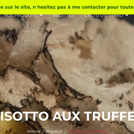
 sur le site, n hesitez pas à me contacter pour tout
NOS PRODUITS
RECETTES
L’ACTU DU STAND
ISOTTO AUX TRUFF
Home
Produit
Risotto aux truffes