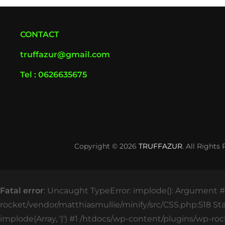
CONTACT
truffazur@gmail.com
Tel : 0626635675
Copyright © 2026
TRUFFAZUR
. All Rights
Fatal error
: Uncaught TypeError: implode(): Argument #2
rocket/vendor/matthiasmullie/minify/src/CSS.php:518 St
implode(Array, '|') #1 /htdocs/wp-content/plugins/wp-roc