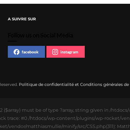
A SUIVRE SUR
Follow us on Social Media
facebook
instagram
 Reserved.
Politique de confidentialité et Conditions générales de
 ($array) must be of type ?array, string given in /htdoc
ack trace: #0 /htdocs/wp-content/plugins/wp-rocket/vend
ket/vendor/matthiasmullie/minify/src/CSS.php(311): Matthi