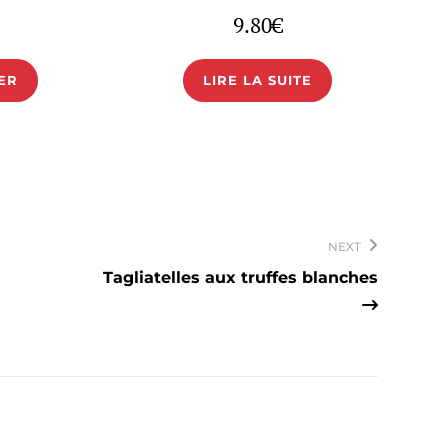
9.80
€
ER
LIRE LA SUITE
NEXT
Tagliatelles aux truffes blanches