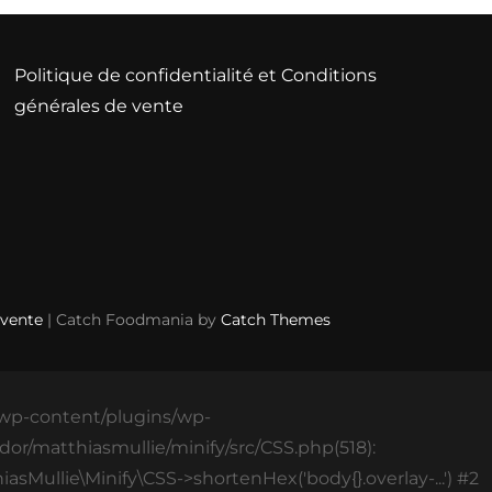
Politique de confidentialité et Conditions
générales de vente
 vente
| Catch Foodmania by
Catch Themes
s/wp-content/plugins/wp-
or/matthiasmullie/minify/src/CSS.php(518):
asMullie\Minify\CSS->shortenHex('body{}.overlay-...') #2