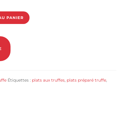
AU PANIER
uffe
Étiquettes :
plats aux truffes
,
plats préparé truffe
,