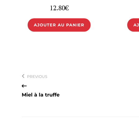
12.80
€
AJOUTER AU PANIER
A
Navigation
de
PREVIOUS
l’article
Miel à la truffe