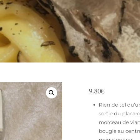
9.80
€
Rien de tel qu’u
sortie du placa
morceau de vian
bougie au centre
magie opérer …