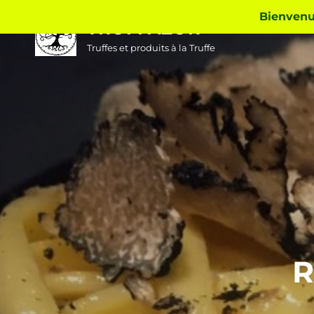
Skip
Bienvenue
TRUFFAZUR
to
content
Truffes et produits à la Truffe
R