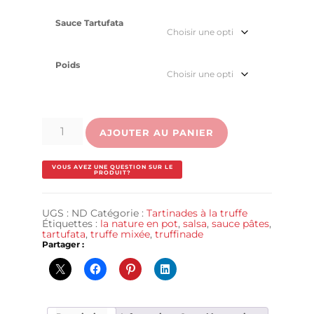
Sauce Tartufata
Poids
quantité
de
AJOUTER AU PANIER
Sauce
Tartufata
UGS :
ND
Catégorie :
Tartinades à la truffe
Étiquettes :
la nature en pot
,
salsa
,
sauce pâtes
,
tartufata
,
truffe mixée
,
truffinade
Partager :