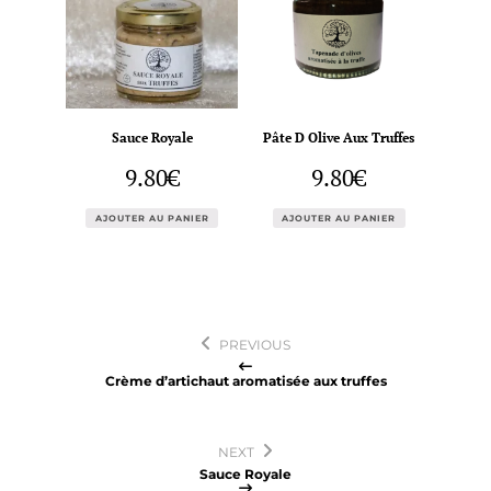
Sauce Royale
Pâte D Olive Aux Truffes
9.80
€
9.80
€
AJOUTER AU PANIER
AJOUTER AU PANIER
Navigation
PREVIOUS
de
Crème d’artichaut aromatisée aux truffes
l’article
NEXT
Sauce Royale