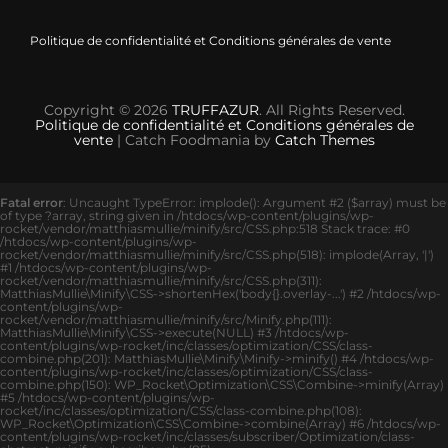
Politique de confidentialité et Conditions générales de vente
Copyright © 2026
TRUFFAZUR
. All Rights Reserved.
Politique de confidentialité et Conditions générales de
vente
| Catch Foodmania by
Catch Themes
Fatal error
: Uncaught TypeError: implode(): Argument #2 ($array) must be
of type ?array, string given in /htdocs/wp-content/plugins/wp-
rocket/vendor/matthiasmullie/minify/src/CSS.php:518 Stack trace: #0
/htdocs/wp-content/plugins/wp-
rocket/vendor/matthiasmullie/minify/src/CSS.php(518): implode(Array, '|')
#1 /htdocs/wp-content/plugins/wp-
rocket/vendor/matthiasmullie/minify/src/CSS.php(311):
MatthiasMullie\Minify\CSS->shortenHex('body{}.overlay-...') #2 /htdocs/wp-
content/plugins/wp-
rocket/vendor/matthiasmullie/minify/src/Minify.php(111):
MatthiasMullie\Minify\CSS->execute(NULL) #3 /htdocs/wp-
content/plugins/wp-rocket/inc/classes/optimization/CSS/class-
combine.php(201): MatthiasMullie\Minify\Minify->minify() #4 /htdocs/wp-
content/plugins/wp-rocket/inc/classes/optimization/CSS/class-
combine.php(150): WP_Rocket\Optimization\CSS\Combine->minify(Array)
#5 /htdocs/wp-content/plugins/wp-
rocket/inc/classes/optimization/CSS/class-combine.php(108):
WP_Rocket\Optimization\CSS\Combine->combine(Array) #6 /htdocs/wp-
content/plugins/wp-rocket/inc/classes/subscriber/Optimization/class-