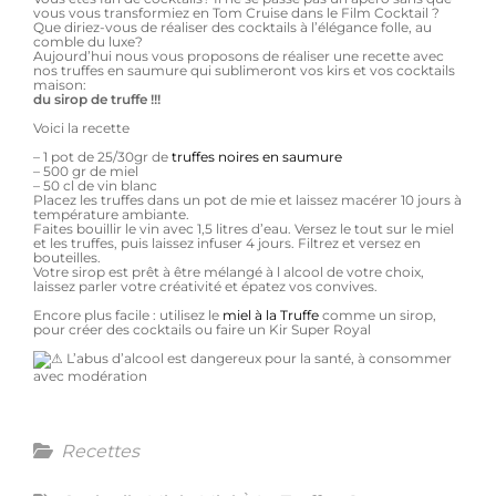
vous vous transformiez en Tom Cruise dans le Film Cocktail ?
Que diriez-vous de réaliser des cocktails à l’élégance folle, au
comble du luxe?
Aujourd’hui nous vous proposons de réaliser une recette avec
nos truffes en saumure qui sublimeront vos kirs et vos cocktails
maison:
du sirop de truffe !!!
Voici la recette
– 1 pot de 25/30gr de
truffes noires en saumure
– 500 gr de miel
– 50 cl de vin blanc
Placez les truffes dans un pot de mie et laissez macérer 10 jours à
température ambiante.
Faites bouillir le vin avec 1,5 litres d’eau. Versez le tout sur le miel
et les truffes, puis laissez infuser 4 jours. Filtrez et versez en
bouteilles.
Votre sirop est prêt à être mélangé à l alcool de votre choix,
laissez parler votre créativité et épatez vos convives.
Encore plus facile : utilisez le
miel à la Truffe
comme un sirop,
pour créer des cocktails ou faire un Kir Super Royal
L’abus d’alcool est dangereux pour la santé, à consommer
avec modération
Categories
Recettes