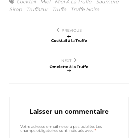
Tags
Cocktail
Miel
Miel À La Truffe
Saumure
Sirop
Truffazur
Truffe
Truffe Noire
Navigation
PREVIOUS
de
Cocktail à la Truffe
l’article
NEXT
Omelette à la Truffe
Laisser un commentaire
Votre adresse e-mail ne sera pas publiée.
Les
champs obligatoires sont indiqués avec
*