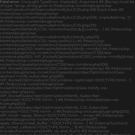
Fatal error
: Uncaught TypeError: implode(): Argument #2 ($array) must be
of type ?array, string given in /htdocs/wp-content/plugins/wp-
rocket/vendor/matthiasmullie/minify/src/CSS.php:518 Stack trace: #0
/htdocs/wp-content/plugins/wp-
rocket/vendor/matthiasmullie/minify/src/CSS.php(518): implode(Array, '|')
#1 /htdocs/wp-content/plugins/wp-
rocket/vendor/matthiasmullie/minify/src/CSS.php(311):
MatthiasMullie\Minify\CSS->shortenHex('body{}.overlay-...') #2 /htdocs/wp-
content/plugins/wp-
rocket/vendor/matthiasmullie/minify/src/Minify.php(111):
MatthiasMullie\Minify\CSS->execute(NULL) #3 /htdocs/wp-
content/plugins/wp-rocket/inc/classes/optimization/CSS/class-
combine.php(201): MatthiasMullie\Minify\Minify->minify() #4 /htdocs/wp-
content/plugins/wp-rocket/inc/classes/optimization/CSS/class-
combine.php(150): WP_Rocket\Optimization\CSS\Combine->minify(Array)
#5 /htdocs/wp-content/plugins/wp-
rocket/inc/classes/optimization/CSS/class-combine.php(108):
WP_Rocket\Optimization\CSS\Combine->combine(Array) #6 /htdocs/wp-
content/plugins/wp-rocket/inc/classes/subscriber/Optimization/class-
abstract-minify-subscriber.php(85):
WP_Rocket\Optimization\CSS\Combine->optimize('<!DOCTYPE html>...')
#7 /htdocs/wp-content/plugins/wp-
rocket/inc/classes/subscriber/Optimization/class-minify-css-
subscriber.php(44):
WP_Rocket\Subscriber\Optimization\Minify_Subscriber-
>optimize('<!DOCTYPE html>...') #8 /htdocs/wp-includes/class-wp-
hook.php(341):
WP_Rocket\Subscriber\Optimization\Minify_CSS_Subscriber-
>process('<!DOCTYPE html>...') #9 /htdocs/wp-includes/plugin.php(205):
WP_Hook->apply_filters('<!DOCTYPE html>...', Array) #10 /htdocs/wp-
content/plugins/wp-rocket/inc/front/process.php(417):
apply_filters('rocket_buffer', '<!DOCTYPE html>...') #11 [internal function]:
do_rocket_callback('<!DOCTYPE html>...', 9) #12 /htdocs/wp-
includes/functions.php(5481): ob_end_flush() #13 /htdocs/wp-
includes/class-wp-hook.php(341): wp_ob_end_flush_all('') #14 /htdocs/wp-