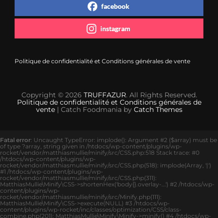
facebook
instagram
Politique de confidentialité et Conditions générales de vente
Copyright © 2026
TRUFFAZUR
. All Rights Reserved.
Politique de confidentialité et Conditions générales de
vente
| Catch Foodmania by
Catch Themes
Fatal error
: Uncaught TypeError: implode(): Argument #2 ($array) must be
of type ?array, string given in /htdocs/wp-content/plugins/wp-
rocket/vendor/matthiasmullie/minify/src/CSS.php:518 Stack trace: #0
/htdocs/wp-content/plugins/wp-
rocket/vendor/matthiasmullie/minify/src/CSS.php(518): implode(Array, '|')
#1 /htdocs/wp-content/plugins/wp-
rocket/vendor/matthiasmullie/minify/src/CSS.php(311):
MatthiasMullie\Minify\CSS->shortenHex('body{}.overlay-...') #2 /htdocs/wp-
content/plugins/wp-
rocket/vendor/matthiasmullie/minify/src/Minify.php(111):
MatthiasMullie\Minify\CSS->execute(NULL) #3 /htdocs/wp-
content/plugins/wp-rocket/inc/classes/optimization/CSS/class-
combine.php(201): MatthiasMullie\Minify\Minify->minify() #4 /htdocs/wp-