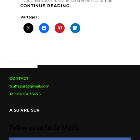
Il vous reste des croissants de la veille? Ca tombe
CROISSANTS
CONTINUE READING
AU
Partager :
MIEL
TRUFFÉ
CONTACT
truffazur@gmail.com
Tel : 0626635675
A SUIVRE SUR
Follow us on Social Media