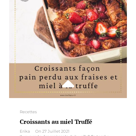
Categories
Recettes
Croissants au miel Truffé
By
Erika
On
27 Juillet 2021